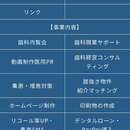
リンク
【事業内容】
歯科内覧会
歯科開業
サポート
歯科経営
コンサル
動画制作医院PR
ティング
居抜き物件
集患・増患対策
紹介マッチング
ホームページ制作
印刷物の作成
リコール率UP
・
デンタルローン
・
集患SMS
PayPay導入