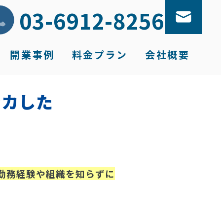
03-6912-8256
開業
事例
料金
プラン
会社
概要
ンカした
勤務経験や組織を知らずに