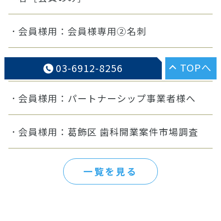
会員様用：会員様専用②名刺
会員様用：会員向け①
TOPへ
03-6912-8256
会員様用：パートナーシップ事業者様へ
会員様用：葛飾区 歯科開業案件市場調査
一覧を見る
歯科内覧会・歯科開業のアルファージール、開業後の歯科経営・
スタッフ教育もサポート。