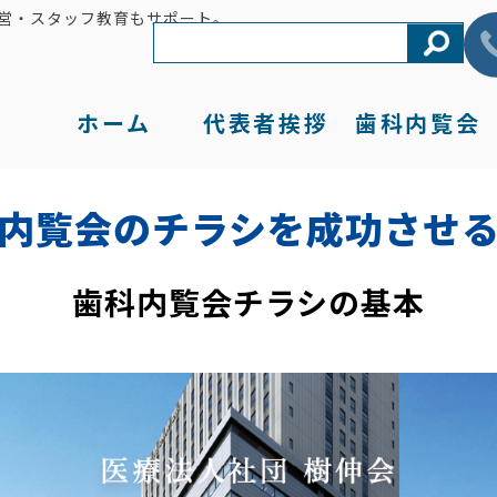
営・スタッフ教育もサポート。
ホーム
代表者
挨拶
歯科
内覧会
内覧会のチラシを成功させ
歯科内覧会チラシの基本