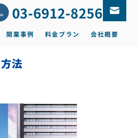
03-6912-8256
開業
事例
料金
プラン
会社
概要
る方法