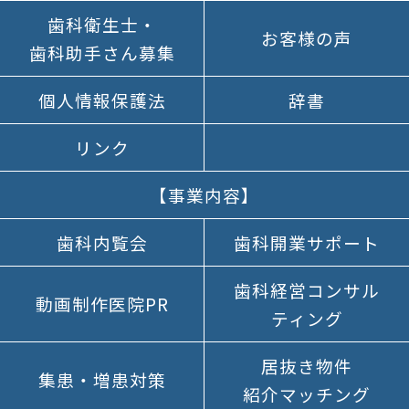
歯科衛生士
・
お客様の声
歯科助手さん
募集
個人情報
保護法
辞書
リンク
【事業内容】
歯科内覧会
歯科開業
サポート
歯科経営
コンサル
動画制作医院PR
ティング
居抜き物件
集患・増患対策
紹介マッチング